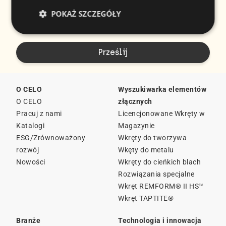
Akceptuję
politykę prywatności
CELO i
POKAŻ SZCZEGÓŁY
subskrypcję biuletynu.
O CELO
Wyszukiwarka elementów
O CELO
złącznych
Pracuj z nami
Licencjonowane Wkręty w
Katalogi
Magazynie
ESG/Zrównoważony
Wkręty do tworzywa
rozwój
Wkęty do metalu
Nowości
Wkręty do cieńkich blach
Rozwiązania specjalne
Wkręt REMFORM® II HS™
Wkręt TAPTITE®
Branże
Technologia i innowacja