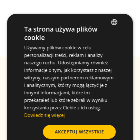
×
Ta strona używa plików
cookie
ENGLISH
Używamy plików cookie w celu
SPANISH
personalizacji treści, reklam i analizy
FRENCH
naszego ruchu. Udostępniamy również
Biuletyn informacyjny
informacje o tym, jak korzystasz z naszej
GERMAN
EMAIL
*
witryny, naszym partnerom reklamowym
POLISH
i analitycznym, którzy mogą łączyć je z
innymi informacjami, które im
IMIĘ
*
przekazałeś lub które zebrali w wyniku
korzystania przez Ciebie z ich usług.
Dowiedz się więcej
NAZWISKO
*
AKCEPTUJ WSZYSTKIE