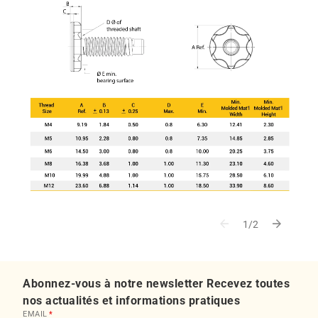
arrow_back
arrow_forward
1/2
Abonnez-vous à notre newsletter Recevez toutes
nos actualités et informations pratiques
EMAIL
*