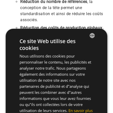
Réduction du nombre de références
, la
conception de la tête permet une
standardisation et ainsi de réduire les coûts
associés.
Réduction des coûts de production globaux.
×
Ce site Web utilise des
Besoin d'entrer en contact? Contactez-nous pour
cookies
ENGLISH
discuter de votre application.
Nous utilisons des cookies pour
SPANISH
personnaliser le contenu, les publicités et
Contactez-nous
FRENCH
analyser notre trafic. Nous partageons
également des informations sur votre
GERMAN
utilisation de notre site avec nos
POLISH
partenaires de publicité et d"analyse qui
peuvent les combiner avec d"autres
informations que vous leur avez fournies
ou qu"ils ont collectées lors de votre
utilisation de leurs services.
En savoir plus