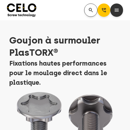
search
Perm_Phone_Msg
menu
Goujon à surmouler
PlasTORX®
Fixations hautes performances
pour le moulage direct dans le
plastique.