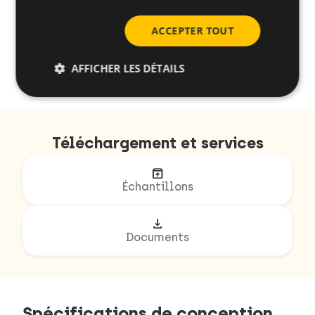
ACCEPTER TOUT
AFFICHER LES DÉTAILS
arrow_back
arrow_forward
1/2
Téléchargement et services
unarchive
Échantillons
download
Documents
Spécifications de conception