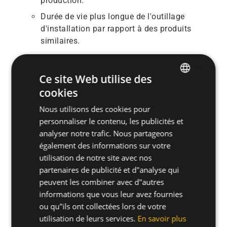
production.
Durée de vie plus longue de l'outillage
d'installation par rapport à des produits
similaires.
×
Besoin d'entrer en contact? Contactez-nous pour
Ce site Web utilise des
discuter de votre application.
cookies
ENGLISH
Contactez-nous
Nous utilisons des cookies pour
SPANISH
personnaliser le contenu, les publicités et
FRENCH
analyser notre trafic. Nous partageons
également des informations sur votre
GERMAN
utilisation de notre site avec nos
POLISH
partenaires de publicité et d"analyse qui
peuvent les combiner avec d"autres
informations que vous leur avez fournies
ou qu"ils ont collectées lors de votre
utilisation de leurs services.
En savoir plus