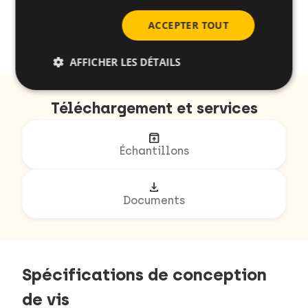
ACCEPTER TOUT
arrow_back
arrow_forward
1/3
AFFICHER LES DÉTAILS
Téléchargement et services
unarchive
Échantillons
download
Documents
Spécifications de conception
de vis