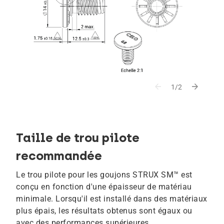
arrow_back
arrow_forward
1/2
Taille de trou pilote
recommandée
Le trou pilote pour les goujons STRUX SM™ est
conçu en fonction d'une épaisseur de matériau
minimale. Lorsqu'il est installé dans des matériaux
plus épais, les résultats obtenus sont égaux ou
avec des performances supérieures.