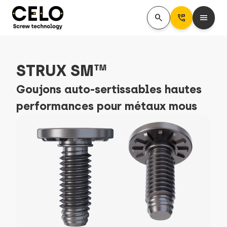
search
Perm_Phone_Msg
menu
STRUX SM™
Goujons auto-sertissables hautes
performances pour métaux mous