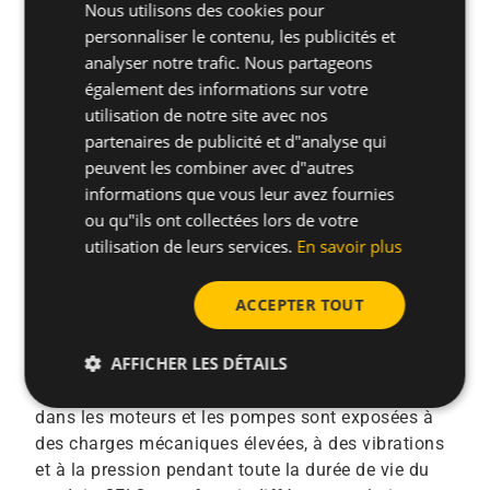
Nous utilisons des cookies pour
SPANISH
personnaliser le contenu, les publicités et
FRENCH
analyser notre trafic. Nous partageons
également des informations sur votre
GERMAN
utilisation de notre site avec nos
POLISH
partenaires de publicité et d"analyse qui
peuvent les combiner avec d"autres
informations que vous leur avez fournies
ou qu"ils ont collectées lors de votre
utilisation de leurs services.
En savoir plus
ACCEPTER TOUT
Lavantes et séchantes
AFFICHER LES DÉTAILS
Machines à laver et sèche-linges Les vis utilisées
dans les moteurs et les pompes sont exposées à
des charges mécaniques élevées, à des vibrations
et à la pression pendant toute la durée de vie du