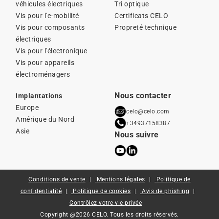
véhicules électriques
Tri optique
Vis pour l'e-mobilité
Certificats CELO
Vis pour composants
Propreté technique
électriques
Vis pour l'électronique
Vis pour appareils
électroménagers
Nous contacter
Implantations
Europe
celo@celo.com
Amérique du Nord
+34937158387
Asie
Nous suivre
Conditions de vente
Mentions légales
Politique de
confidentialité
Politique de cookies
Avis de phishing
Contrôlez votre vie privée
Copyright @2026 CELO. Tous les droits réservés.