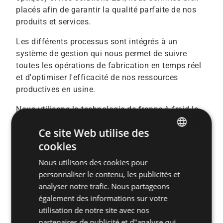
placés afin de garantir la qualité parfaite de nos
produits et services.
Les différents processus sont intégrés à un
système de gestion qui nous permet de suivre
toutes les opérations de fabrication en temps réel
et d'optimiser l'efficacité de nos ressources
productives en usine.
Nous utilisons la technologie de frappe à froid la
×
plus avancée (jusqu'à cinq étapes) et nous la
Ce site Web utilise des
complétons par l'usinage d'outils lorsque la
cookies
géométrie de la pièce l'exige. Ensuite, nous
ENGLISH
mettons en œuvre des procédures de profilage.
Nous utilisons des cookies pour
SPANISH
Les procédés de profilage à froid et de laminage
personnaliser le contenu, les publicités et
sont contrôlés pour détecter les poinçons cassés
FRENCH
analyser notre trafic. Nous partageons
et éliminer les pièces défectueuses.
également des informations sur votre
GERMAN
utilisation de notre site avec nos
En plus du processus de fabrication complet,
POLISH
partenaires de publicité et d"analyse qui