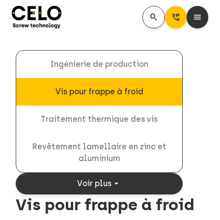
search
Perm_Phone_Msg
menu
Ingénierie de production
Vis pour frappe à froid
Traitement thermique des vis
Revêtement lamellaire en zinc et
aluminium
arrow_drop_down
Voir plus
Vis pour frappe à froid