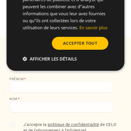
toutes les dimensions sont contrôlées et
peuvent les combiner avec d"autres
enregistrées, ce qui nous permet de détecter les
informations que vous leur avez fournies
erreurs et de mettre en œuvre les actions
ou qu"ils ont collectées lors de votre
correctives nécessaires.
utilisation de leurs services.
En savoir plus
ACCEPTER TOUT
Abonnez-vous à notre newsletter Recevez toutes
nos actualités et informations pratiques
AFFICHER LES DÉTAILS
EMAIL
*
PRÉNOM
*
NOM
*
J'accepte la
politique de confidentialité
de CELO
et de l'abonnement à l'infolettre
*