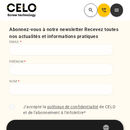
search
Perm_Phone_Msg
menu
Abonnez-vous à notre newsletter Recevez toutes
nos actualités et informations pratiques
EMAIL
*
PRÉNOM
*
NOM
*
J'accepte la
politique de confidentialité
de CELO
et de l'abonnement à l'infolettre
*
×