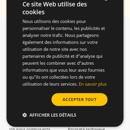
Ce site Web utilise des
cookies
ENGLISH
Nous utilisons des cookies pour
SPANISH
À propos
Produits
personnaliser le contenu, les publicités et
FRENCH
À propos
Vis sous licence en stock
analyser notre trafic. Nous partageons
Rejoignez nous
Vis pour le plastique
également des informations sur votre
GERMAN
Catalogue
Vis pour le métal
utilisation de notre site avec nos
POLISH
ESG/Durabilité
Vis pour assembler des
partenaires de publicité et d"analyse qui
Nouvelles
tôles fines
peuvent les combiner avec d"autres
Solutions spéciales
informations que vous leur avez fournies
REMFORM® II HS™ screws
ou qu"ils ont collectées lors de votre
TAPTITE® screws
utilisation de leurs services.
En savoir plus
Secteurs
Technologie et innovation
ACCEPTER TOUT
Vis pour l'automobile
Test technique
Vis pour chargeurs de
Guide de conception
AFFICHER LES DÉTAILS
véhicules électriques
Tri optique
Vis pour l'e-mobilité
Certificats CELO
Vis pour composants
Propreté technique