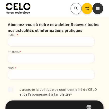
search
Perm_Phone_Msg
menu
Abonnez-vous à notre newsletter Recevez toutes
nos actualités et informations pratiques
EMAIL
*
PRÉNOM
*
NOM
*
J'accepte la
politique de confidentialité
de CELO
et de l'abonnement à l'infolettre
*
×