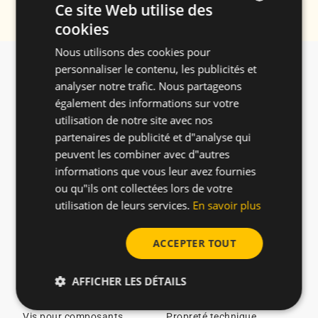
Ce site Web utilise des
cookies
ENGLISH
Nous utilisons des cookies pour
SPANISH
À propos
Produits
personnaliser le contenu, les publicités et
FRENCH
À propos
Vis sous licence en stock
analyser notre trafic. Nous partageons
Rejoignez nous
Vis pour le plastique
également des informations sur votre
GERMAN
Catalogue
Vis pour le métal
utilisation de notre site avec nos
POLISH
ESG/Durabilité
Vis pour assembler des
partenaires de publicité et d"analyse qui
Nouvelles
tôles fines
peuvent les combiner avec d"autres
Solutions spéciales
informations que vous leur avez fournies
REMFORM® II HS™ screws
ou qu"ils ont collectées lors de votre
TAPTITE® screws
utilisation de leurs services.
En savoir plus
Secteurs
Technologie et innovation
ACCEPTER TOUT
Vis pour l'automobile
Test technique
Vis pour chargeurs de
Guide de conception
AFFICHER LES DÉTAILS
véhicules électriques
Tri optique
Vis pour l'e-mobilité
Certificats CELO
Vis pour composants
Propreté technique