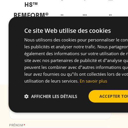
HS™
REMFORM
®
••
•••
••
REMFORM
®
II
Ce site Web utilise des cookies
-
-
-
F™
Nous utilisons des cookies pour personnaliser le con
CELOspArk
®
••
•••
-
les publicités et analyser notre trafic. Nous partageo
également des informations sur votre utilisation de 
•
Acceptable
site avec nos partenaires de publicité et d"analyse qu
••
Correct
peuvent les combiner avec d"autres informations qu
•••
Optimal
leur avez fournies ou qu"ils ont collectées lors de vo
utilisation de leurs services.
En savoir plus
Abonnez-vous à notre newsletter Recevez toutes
AFFICHER LES DÉTAILS
ACCEPTER TO
nos actualités et informations pratiques
EMAIL
*
PRÉNOM
*