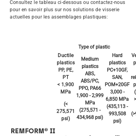
Consultez le tableau ci-dessous ou contactez-nous
pour en savoir plus sur nos solutions de visserie
actuelles pour les assemblages plastiques:
Type of plastic
Ductile
Hard
Ve
Medium
plastics
plastics
p
plastics
PP, PE,
PC+10GF,
ABS,
PT
SAN,
re
ABS/PC,
< 1,900
POM+20GF
p
PPO, PA66
MPa
3,000 -
1,900 - 2,999
6,850 MPa
MPa
(
<
(435,113 -
(275,571 -
275,571
993,508
(
>
434,968 psi)
psi)
psi)
REMFORM
®
II
-
•
•••