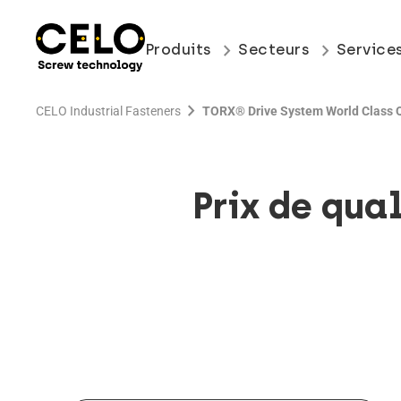
keyboard_arrow_right
keyboard_arrow_right
Produits
Secteurs
Service
chevron_right
CELO Industrial Fasteners
TORX® Drive System World Class Q
Prix ​​​​de 