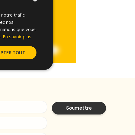
notre trafic.
ENGLISH
vec nos
SPANISH
rmations que vous
FRENCH
.
En savoir plus
GERMAN
EPTER TOUT
POLISH