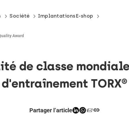
keyboard_arrow_right
keyboard_arrow_right
keyboard_arrow_right
s
Société
Implantations
E-shop
uality Award
qualité de classe mondia
d'entraînement TORX®
link
Partager l’article