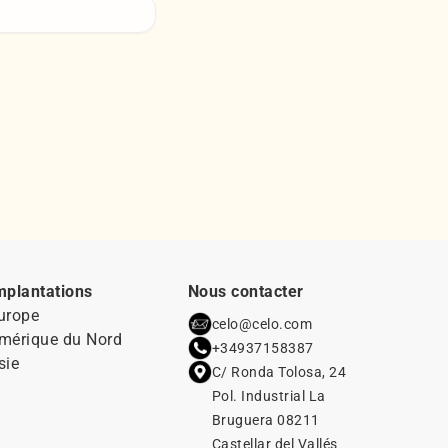
mplantations
Nous contacter
urope
celo@celo.com
mérique du Nord
+34937158387
sie
C/ Ronda Tolosa, 24
Pol. Industrial La
Bruguera 08211
Castellar del Vallés