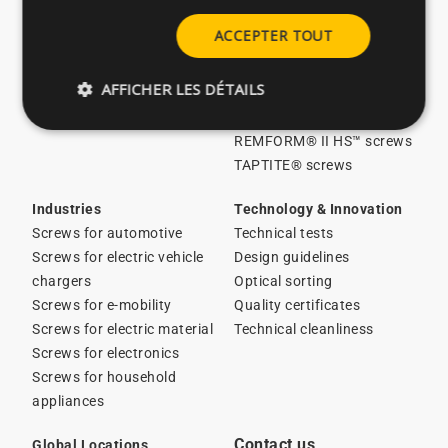
About CELO
Licensed screws in stock
ACCEPTER TOUT
Careers
Screws for plastics
Catalogues
Screws for metal
AFFICHER LES DÉTAILS
ESG/Sustainability
Thin metal sheet screws
News
Special solutions
REMFORM® II HS™ screws
TAPTITE® screws
Industries
Technology & Innovation
Screws for automotive
Technical tests
Screws for electric vehicle
Design guidelines
chargers
Optical sorting
Screws for e-mobility
Quality certificates
Screws for electric material
Technical cleanliness
Screws for electronics
Screws for household
appliances
Contact us
Global Locations