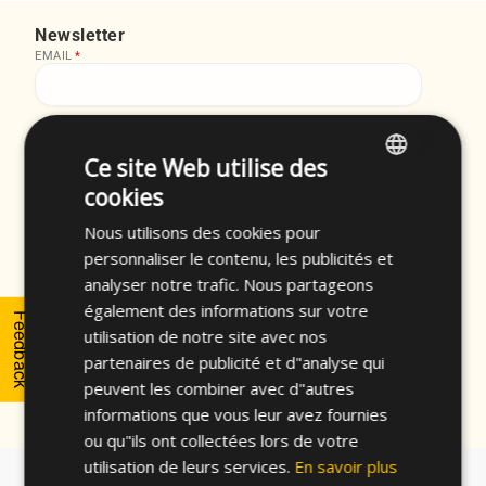
Newsletter
EMAIL
*
FIRST NAME
*
×
Ce site Web utilise des
cookies
ENGLISH
LAST NAME
*
Nous utilisons des cookies pour
SPANISH
personnaliser le contenu, les publicités et
FRENCH
analyser notre trafic. Nous partageons
I accept the
privacy policy
of CELO and the
également des informations sur votre
GERMAN
Feedback
subscription to the newsletter.
*
utilisation de notre site avec nos
POLISH
partenaires de publicité et d"analyse qui
peuvent les combiner avec d"autres
informations que vous leur avez fournies
ou qu"ils ont collectées lors de votre
utilisation de leurs services.
En savoir plus
About CELO
Fasteners Finder