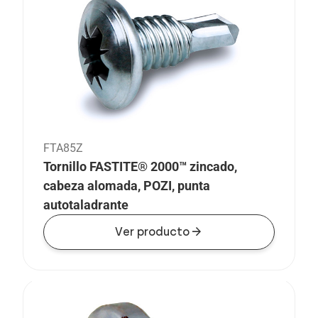
FTA85Z
Tornillo FASTITE® 2000™ zincado,
cabeza alomada, POZI, punta
autotaladrante
arrow_forward
Ver producto