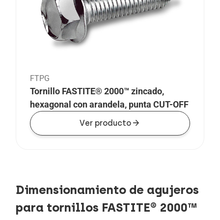
FTPG
Tornillo FASTITE® 2000™ zincado,
hexagonal con arandela, punta CUT-OFF
arrow_forward
Ver producto
Dimensionamiento de agujeros
para tornillos FASTITE® 2000™