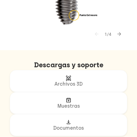
arrow_back
arrow_forward
1/4
Descargas y soporte
view_in_ar
Archivos 3D
unarchive
Muestras
download
Documentos