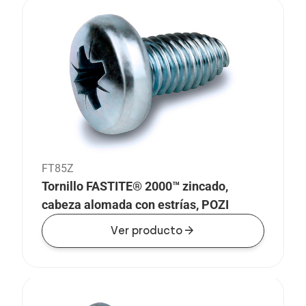
FT85Z
Tornillo FASTITE® 2000™ zincado,
cabeza alomada con estrías, POZI
arrow_forward
Ver producto