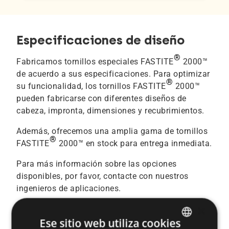
Especificaciones de diseño
®
Fabricamos tornillos especiales FASTITE
2000™
de acuerdo a sus especificaciones. Para optimizar
®
su funcionalidad, los tornillos FASTITE
2000™
pueden fabricarse con diferentes diseños de
cabeza, impronta, dimensiones y recubrimientos.
Además, ofrecemos una amplia gama de tornillos
®
FASTITE
2000™ en stock para entrega inmediata.
Para más información sobre las opciones
disponibles, por favor, contacte con nuestros
ingenieros de aplicaciones.
Nuestro equipo de expertos está listo para ayudarle.
×
Ese sitio web utiliza cookies
Contáctenos