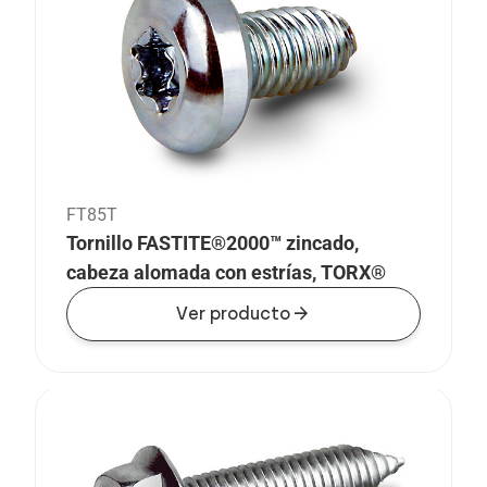
FT85T
Tornillo FASTITE®2000™ zincado,
cabeza alomada con estrías, TORX®
arrow_forward
Ver producto