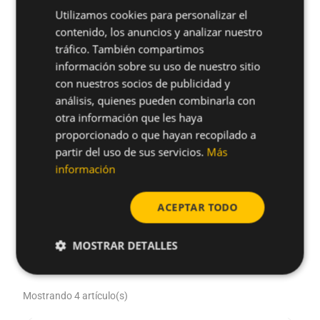
Utilizamos cookies para personalizar el
ENGLISH
contenido, los anuncios y analizar nuestro
SPANISH
tráfico. También compartimos
FRENCH
información sobre su uso de nuestro sitio
con nuestros socios de publicidad y
GERMAN
análisis, quienes pueden combinarla con
POLISH
otra información que les haya
proporcionado o que hayan recopilado a
partir del uso de sus servicios.
Más
información
ACEPTAR TODO
MOSTRAR DETALLES
Productos en stock
Mostrando 4 artículo(s)