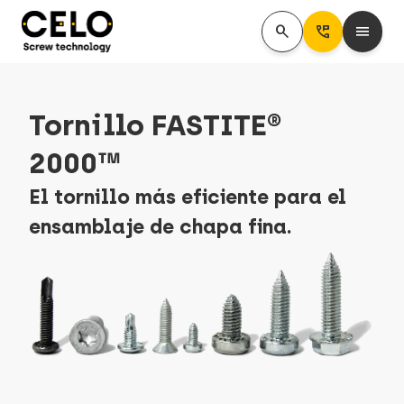
search
Perm_Phone_Msg
menu
Tornillo FASTITE®
2000™
El tornillo más eficiente para el
ensamblaje de chapa fina.