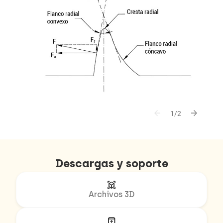
arrow_back
arrow_forward
1/2
Descargas y soporte
view_in_ar
Archivos 3D
unarchive