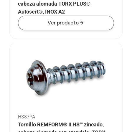
cabeza alomada TORX PLUS®
Autosert®, INOX A2
arrow_forward
Ver producto
HS87PA
Tornillo REMFORM® II HS™ zincado,