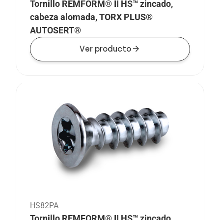
Tornillo REMFORM® II HS™ zincado,
cabeza alomada, TORX PLUS®
AUTOSERT®
arrow_forward
Ver producto
HS82PA
Tornillo REMFORM® II HS™ zincado,