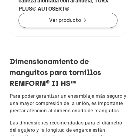
cabeza alomada con arandela, TORX
PLUS® AUTOSERT®
arrow_forward
Ver producto
Dimensionamiento de
manguitos para tornillos
REMFORM® II HS™
Para poder garantizar un ensamblaje más seguro y
una mayor compresión de la unión, es importante
prestar atención al dimensionado de manguitos.
Las dimensiones recomendadas para el diámetro
del agujero y la longitud de engarce están