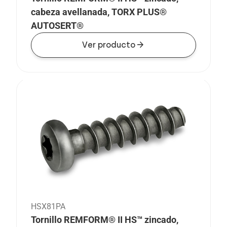
cabeza avellanada, TORX PLUS®
AUTOSERT®
arrow_forward
Ver producto
HSX81PA
Tornillo REMFORM® II HS™ zincado,