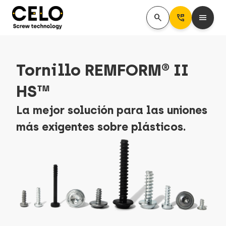
search
Perm_Phone_Msg
menu
Tornillo REMFORM® II
HS™
La mejor solución para las uniones
más exigentes sobre plásticos.