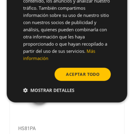
contenido, los anuncios y analizar nuestro
SPANISH
tráfico. También compartimos
FRENCH
información sobre su uso de nuestro sitio
con nuestros socios de publicidad y
Productos en stock
GERMAN
análisis, quienes pueden combinarla con
POLISH
otra información que les haya
proporcionado o que hayan recopilado a
Mostrando 4 artículo(s)
partir del uso de sus servicios.
Más
información
ACEPTAR TODO
MOSTRAR DETALLES
HS81PA