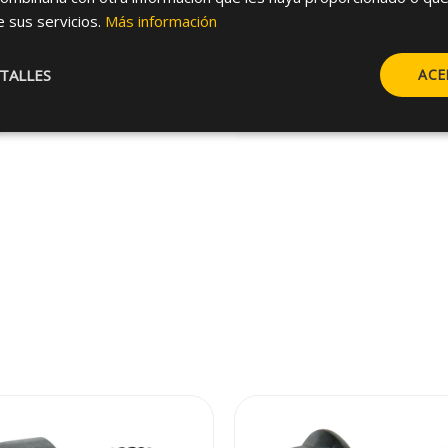
e sus servicios.
Más información
TALLES
ACE
o para ayudarle.