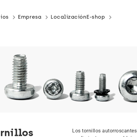
keyboard_arrow_right
keyboard_arrow_right
keyboard_arrow_right
cios
Empresa
Localización
E-shop
rnillos
Los tornillos autorroscantes