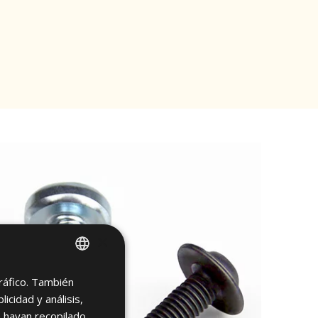
×
tráfico. También
ENGLISH
cidad y análisis,
SPANISH
 hayan recopilado