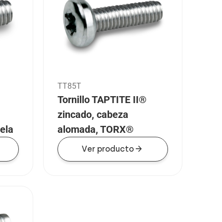
TT85T
Tornillo TAPTITE II®
zincado, cabeza
ela
alomada, TORX®
arrow_forward
Ver producto