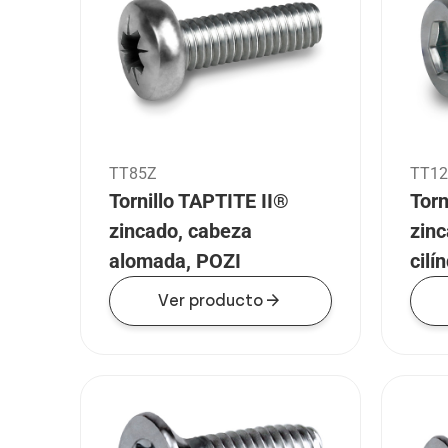
TT85Z
TT12
Tornillo TAPTITE II®
Torn
zincado, cabeza
zin
alomada, POZI
cilí
arrow_forward
Ver producto