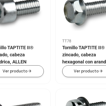
TT78
illo TAPTITE II®
Tornillo TAPTITE II®
cado, cabeza
zincado, cabeza
ndrica, ALLEN
hexagonal con arand
arrow_forward
arrow_forward
Ver producto
Ver producto