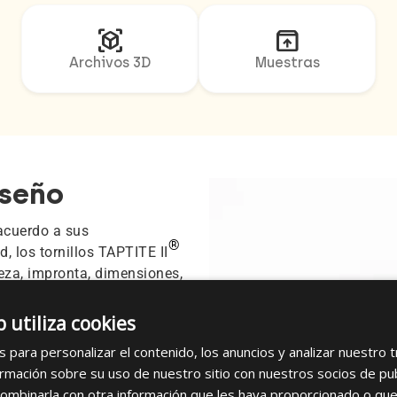
view_in_ar
unarchive
Archivos 3D
Muestras
iseño
acuerdo a sus
®
, los tornillos TAPTITE II
eza, impronta, dimensiones,
b utiliza cookies
®
TE II
en stock para
s para personalizar el contenido, los anuncios y analizar nuestro 
mación sobre su uso de nuestro sitio con nuestros socios de publi
bles, por favor, contacte
ombinarla con otra información que les haya proporcionado o que