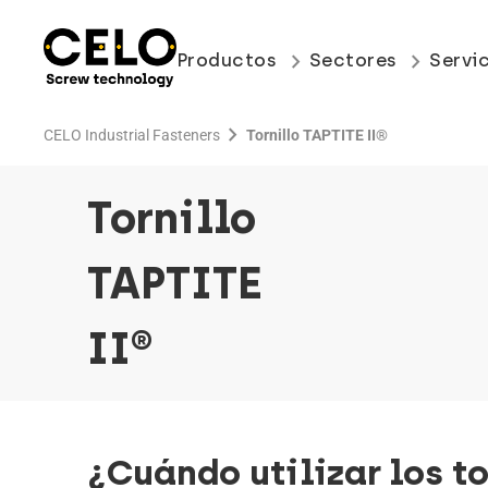
keyboard_arrow_right
keyboard_arrow_right
Productos
Sectores
Servi
chevron_right
CELO Industrial Fasteners
Tornillo TAPTITE II®
Tornillo
TAPTITE
II®
¿Cuándo utilizar los to