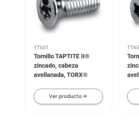
TT65T
TT6
Tornillo TAPTITE II®
Torn
zincado, cabeza
zin
avellanada, TORX®
avel
arrow_forward
Ver producto