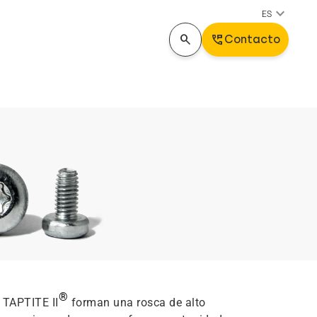
keyboard_arrow_down
ES
search
Perm_Phone_Msg
Contacto
®
 TAPTITE II
forman una rosca de alto