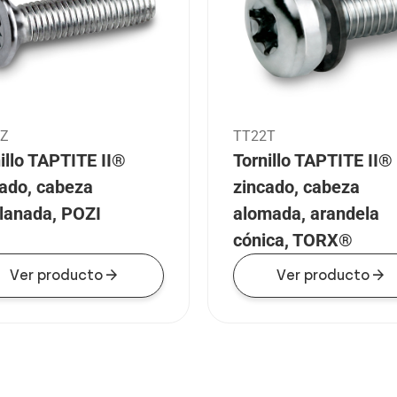
5Z
TT22T
illo TAPTITE II®
Tornillo TAPTITE II®
cado, cabeza
zincado, cabeza
lanada, POZI
alomada, arandela
cónica, TORX®
arrow_forward
arrow_forward
Ver producto
Ver producto