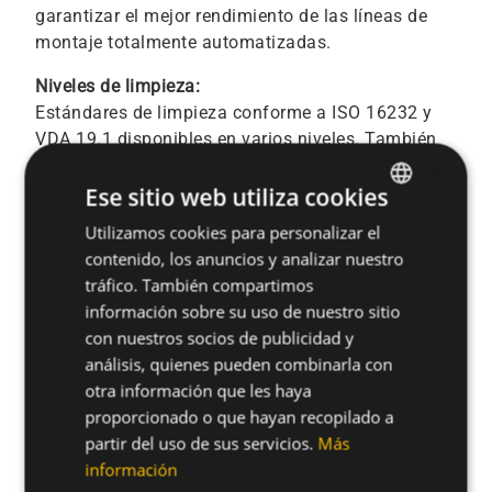
garantizar el mejor rendimiento de las líneas de
montaje totalmente automatizadas.
Niveles de limpieza:
Estándares de limpieza conforme a ISO 16232 y
VDA 19.1 disponibles en varios niveles. También
×
se ofrecen soluciones personalizadas para cumplir
con requisitos específicos.
Ese sitio web utiliza cookies
Utilizamos cookies para personalizar el
ENGLISH
contenido, los anuncios y analizar nuestro
SPANISH
tráfico. También compartimos
FRENCH
información sobre su uso de nuestro sitio
con nuestros socios de publicidad y
GERMAN
análisis, quienes pueden combinarla con
POLISH
otra información que les haya
proporcionado o que hayan recopilado a
partir del uso de sus servicios.
Más
información