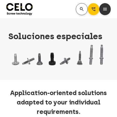
search
Perm_Phone_Msg
menu
Soluciones especiales
Application-oriented solutions
adapted to your individual
requirements.