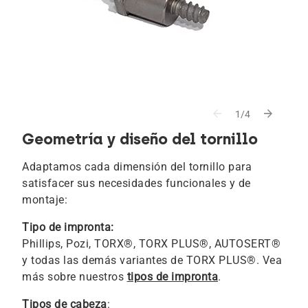
arrow_back
arrow_forward
1/4
Geometría y diseño del tornillo
Adaptamos cada dimensión del tornillo para
satisfacer sus necesidades funcionales y de
montaje:
Tipo de impronta:
Phillips, Pozi, TORX®, TORX PLUS®, AUTOSERT®
y todas las demás variantes de TORX PLUS®. Vea
más sobre nuestros
tipos de impronta
.
Tipos de cabeza
: