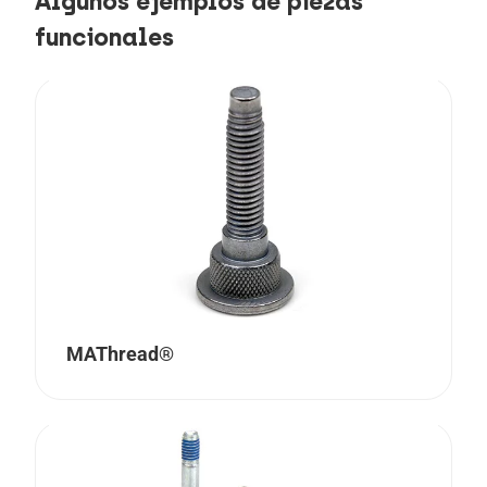
Algunos ejemplos de piezas
funcionales
MAThread®