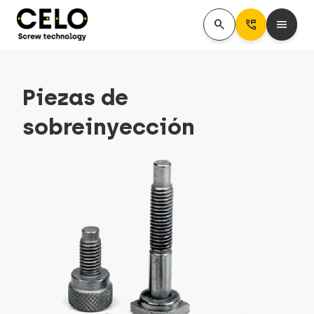
search
Perm_Phone_Msg
menu
Piezas de
sobreinyección