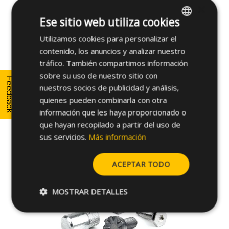
asegurar un ensamblaje eficiente.
×
Ese sitio web utiliza cookies
Para más información, por favor, contacte con
Utilizamos cookies para personalizar el
ENGLISH
nuestros ingenieros de aplicaciones.
contenido, los anuncios y analizar nuestro
SPANISH
tráfico. También compartimos información
FRENCH
sobre su uso de nuestro sitio con
Nuestro equipo de expertos está listo para
Feedback
nuestros socios de publicidad y análisis,
ayudarle.
GERMAN
quienes pueden combinarla con otra
POLISH
Contáctenos
información que les haya proporcionado o
que hayan recopilado a partir del uso de
sus servicios.
Más información
ACEPTAR TODO
MOSTRAR DETALLES