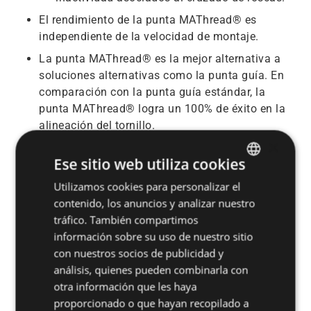
El rendimiento de la punta MAThread® es
independiente de la velocidad de montaje.
La punta MAThread® es la mejor alternativa a
soluciones alternativas como la punta guía. En
comparación con la punta guía estándar, la
punta MAThread® logra un 100% de éxito en la
alineación del tornillo.
×
Ese sitio web utiliza cookies
¿Necesita nuestra ayuda? Contáctenos para
comentar sobre su aplicación.
Utilizamos cookies para personalizar el
ENGLISH
contenido, los anuncios y analizar nuestro
SPANISH
Contáctenos
tráfico. También compartimos
FRENCH
información sobre su uso de nuestro sitio
con nuestros socios de publicidad y
GERMAN
análisis, quienes pueden combinarla con
POLISH
otra información que les haya
proporcionado o que hayan recopilado a