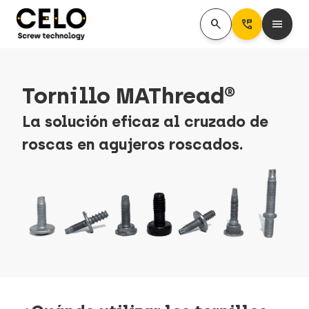
search
Perm_Phone_Msg
menu
Tornillo MAThread®
La solución eficaz al cruzado de
roscas en agujeros roscados.