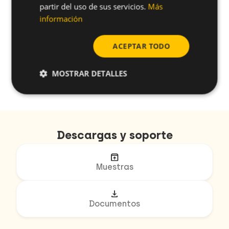
partir del uso de sus servicios.
Más
información
ACEPTAR TODO
MOSTRAR DETALLES
arrow_back
arrow_forward
1/2
Descargas y soporte
unarchive
Muestras
download
Documentos