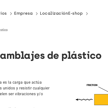
keyboard_arrow_right
keyboard_arrow_right
keyboard_arrow_right
cios
Empresa
Localización
E-shop
stico
amblajes de plástico
a es la carga que actúa
 unidos y resistir cualquier
elen ser vibraciones y/o