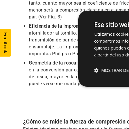
tanto, cuanto mayor sea el coeficiente de fricc
menor será la compresión ejercida en el ensa
par. (Ver Fig. 3)
Ese sitio we
Eficiencia de la impronta:
la impronta transmit
atornillador al tornillo. Cuanto más eficiente 
Utilizamos cookie
Feedback
transmisión de par de apriete y, en consecuen
compartimos infor
ensamblaje. La impronta TORX PLUS® necesita 
quienes pueden c
improntas Philips o Pozidrive para proporcio
a partir del uso d
Geometría de la rosca:
el diseño de la rosca t
en la conversión par-compresión. En general, 
MOSTRAR DE
de rosca, mayor es la compresión, a un mismo 
puede verse mermada por el aumento de la fric
¿Cómo se mide la fuerza de compresión 