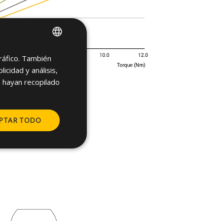
×
tráfico. También
ENGLISH
cidad y análisis,
SPANISH
 hayan recopilado
FRENCH
GERMAN
PTAR TODO
POLISH