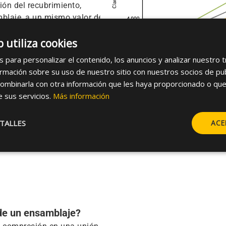
ión del recubrimiento,
mblaje, a un mismo valor de
b utiliza cookies
e el par desde el
sea la impronta, mayor
s para personalizar el contenido, los anuncios y analizar nuestro 
cia, mayor compresión del
mación sobre su uso de nuestro sitio con nuestros socios de publi
un par inferior a las
ombinarla con otra información que les haya proporcionado o que
nar la misma compresión.
e sus servicios.
Más información
ambién influye notablemente
cuanto más fino es el paso
TALLES
ACE
valor de par, pero esta
ción durante el apriete.
de un ensamblaje?