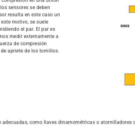
de compresión en una unión
 los sensores se deben
nsor resulta en este caso un
 este motivo, se suele
idiendo el par. El par es
emos medir externamente a
 fuerza de compresión
e apriete de los tornillos.
 adecuadas, como llaves dinamométricas o atornilladores de