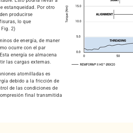
table. Esto podría llevar a
de estanqueidad. Por otro
eden producirse
isuras, lo que
 Fig. 2)
minos de energía, de manera
omo ocurre con el par
. Esta energía se almacena
ir las cargas externas.
uniones atornilladas es
gía debido a la fricción de
trol de las condiciones de
compresión final transmitida