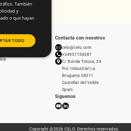
 tráfico. También
ENGLISH
licidad y
SPANISH
onado o que hayan
FRENCH
GERMAN
ELO en el mundo
Contacta con nosotros
PTAR TODO
POLISH
uropa
celo@celo.com
mérica del Norte
+34937158387
sia
C/ Ronda Tolosa, 24
Pol. Industrial La
Bruguera 08211
Castellar del Vallés
Spain
Síguenos
Copyright @2026 CELO. Derechos reservados.