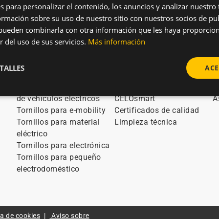
s para personalizar el contenido, los anuncios y analizar nuestro
mación sobre su uso de nuestro sitio con nuestros socios de pub
s pueden combinarla con otra información que les haya proporci
r del uso de sus servicios.
Más información
Sectores
Tecnología e Innovación
C
TALLES
ACE
stock
Tornillos para automoción
Ensayos técnicos
E
os
Tornillos para cargadores
Herramientas de diseño
A
de vehículos eléctricos
CELOsmart
A
Tornillos para e-mobility
Certificados de calidad
Tornillos para material
Limpieza técnica
eléctrico
Tornillos para electrónica
Tornillos para pequeño
electrodoméstico
ca de cookies
Aviso sobre