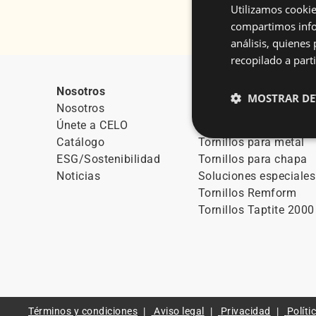
Utilizamos cookie
compartimos infor
análisis, quiene
recopilado a parti
Nosotros
Buscador de tornillos
MOSTRAR DE
Nosotros
Tornillos técnicos en 
Únete a CELO
Tornillos para plástic
Catálogo
Tornillos para metal
ESG/Sostenibilidad
Tornillos para chapa
Noticias
Soluciones especiales
Tornillos Remform
Tornillos Taptite 2000
Términos y condiciones
Aviso legal
Privacidad
Políti