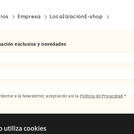
keyboard_arrow_right
keyboard_arrow_right
keyboard_arrow_right
cios
Empresa
Localización
E-shop
mación exclusiva y novedades
ibirme a la Newsletter, aceptando así la
Política de Privacidad
.
*
b utiliza cookies