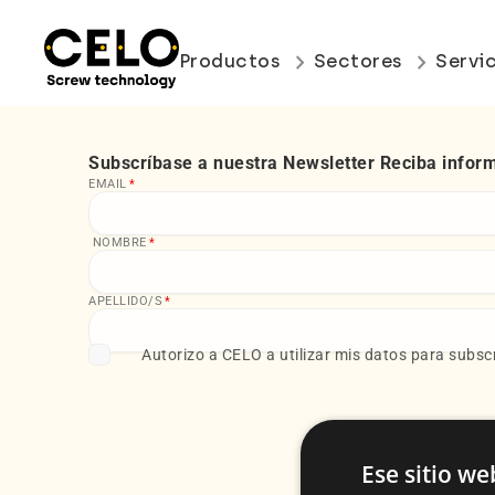
keyboard_arrow_right
keyboard_arrow_right
Productos
Sectores
Servi
Subscríbase a nuestra Newsletter Reciba infor
EMAIL
*
NOMBRE
*
APELLIDO/S
*
Autorizo a CELO a utilizar mis datos para subscr
Ese sitio we