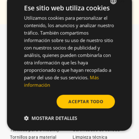
×
Ese sitio web utiliza cookies
Utilizamos cookies para personalizar el
ENGLISH
contenido, los anuncios y analizar nuestro
SPANISH
tráfico. También compartimos
Nosotros
Buscador de tornillos
FRENCH
información sobre su uso de nuestro sitio
Nosotros
Tornillos técnicos en stock
con nuestros socios de publicidad y
GERMAN
Únete a CELO
Tornillos para plásticos
análisis, quienes pueden combinarla con
Catálogo
Tornillos para metal
POLISH
otra información que les haya
ESG/Sostenibilidad
Tornillos para chapa
proporcionado o que hayan recopilado a
Noticias
Soluciones especiales
partir del uso de sus servicios.
Más
Tornillos Remform
información
Tornillos Taptite 2000
Sectores
Tecnología e Innovación
ACEPTAR TODO
Tornillos para automoción
Ensayos técnicos
Tornillos para cargadores
Herramientas de diseño
MOSTRAR DETALLES
de vehículos eléctricos
CELOsmart
Tornillos para e-mobility
Certificados de calidad
Tornillos para material
Limpieza técnica