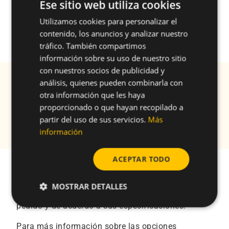
Ese sitio web utiliza cookies
Utilizamos cookies para personalizar el
ENGLISH
contenido, los anuncios y analizar nuestro
SPANISH
tráfico. También compartimos
FRENCH
información sobre su uso de nuestro sitio
con nuestros socios de publicidad y
GERMAN
análisis, quienes pueden combinarla con
Descargas y soporte
POLISH
otra información que les haya
proporcionado o que hayan recopilado a
unarchive
Muestras
partir del uso de sus servicios.
Más
información
ACEPTAR TODO
Especificaciones de diseño
MOSTRAR DETALLES
®
Los tornillos CELOSTAMP
se fabrican bajo
pedido y de acuerdo a sus especificaciones.
Para más información sobre las opciones