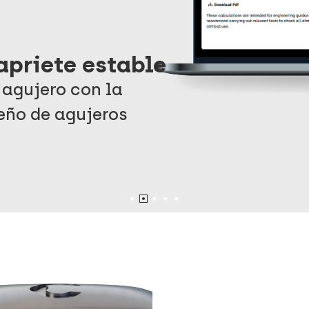
apriete estable
 agujero con la
eño de agujeros
 que ahorran