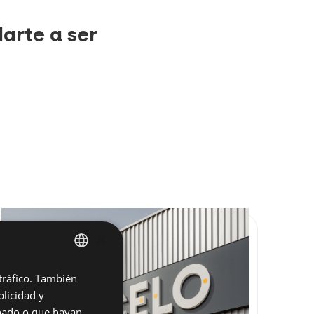
arte a ser
×
 tráfico. También
ENGLISH
licidad y
SPANISH
onado o que hayan