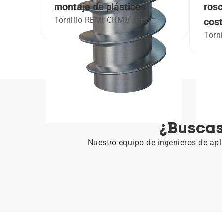
montaje de plásticos
rosc
Tornillo REMFORM® II HS™
cos
Torn
¿Buscas
Nuestro equipo de ingenieros de apl