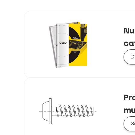
Nu
ca
D
Pr
mu
S