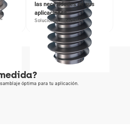
las necesidades de sus
na
aplicaciones
0™
Soluciones especiales
 medida?
nsamblaje óptima para tu aplicación.