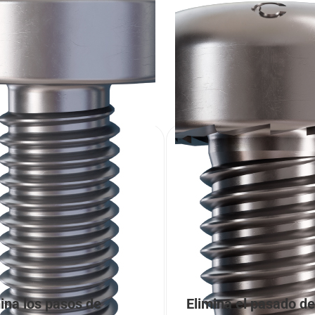
a la producción, ayudándoos
r oportunidades de ahorro
jora continua.
ina los pasos de
Elimina el pasado de