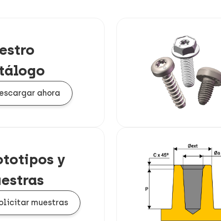
estro
tálogo
escargar ahora
ototipos y
estras
olicitar muestras