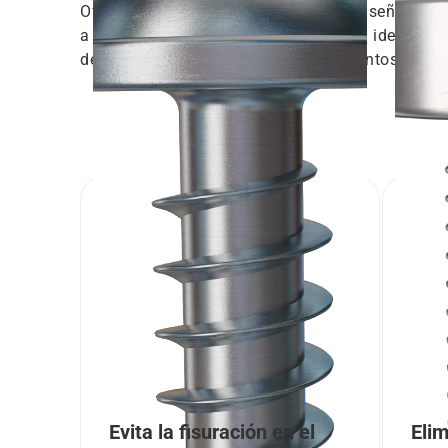
Ofrecemos soporte desde la fase de diseño hast
a resolver problemas de ensamblaje, a identifica
de costes y a implementar procedimientos de me
Evita la fisuración en el
Elim