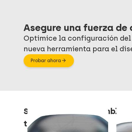
Asegure una fuerza de 
Optimice la configuración del
nueva herramienta para el dis
arrow_forward
Probar ahora
Soluciones de ensamblaje
tiempo y costes