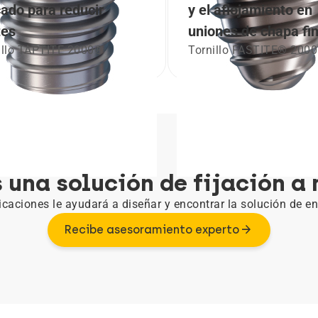
ado para reducir
y el aflojamiento en
tes
uniones de chapa fi
illo TAPTITE 2000®
Tornillo FASTITE® 200
 una solución de fijación a
icaciones le ayudará a diseñar y encontrar la solución de e
Recibe asesoramiento experto