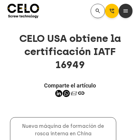
search
Perm_Phone_Msg
menu
CELO USA obtiene la
certificación IATF
16949
Comparte el artículo
link
Nueva máquina de formación de
rosca interna en China