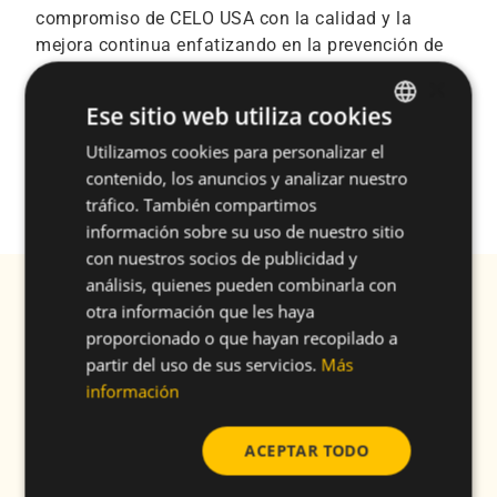
compromiso de CELO USA con la calidad y la
mejora continua enfatizando en la prevención de
errores y en la reducción de defectos durante la
×
fase de producción.
Ese sitio web utiliza cookies
Puede descargarse directamente el certificado
Utilizamos cookies para personalizar el
ENGLISH
IATF 16949:2016 certificate desde
Quality
contenido, los anuncios y analizar nuestro
SPANISH
Certificates section.
tráfico. También compartimos
FRENCH
información sobre su uso de nuestro sitio
con nuestros socios de publicidad y
GERMAN
análisis, quienes pueden combinarla con
Subscríbase a nuestra Newsletter Reciba
POLISH
otra información que les haya
información exclusiva y novedades
proporcionado o que hayan recopilado a
EMAIL
*
partir del uso de sus servicios.
Más
información
NOMBRE
*
ACEPTAR TODO
APELLIDO/S
*