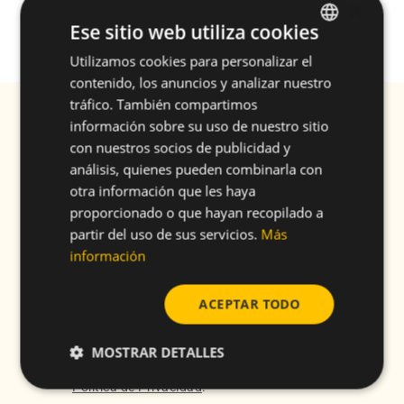
×
necesidades propias de un marco industrial cada
Ese sitio web utiliza cookies
vez más global y tecnológico.
Utilizamos cookies para personalizar el
ENGLISH
contenido, los anuncios y analizar nuestro
SPANISH
tráfico. También compartimos
Subscríbase a nuestra Newsletter Reciba
FRENCH
información sobre su uso de nuestro sitio
información exclusiva y novedades
con nuestros socios de publicidad y
EMAIL
*
GERMAN
análisis, quienes pueden combinarla con
POLISH
otra información que les haya
proporcionado o que hayan recopilado a
NOMBRE
*
partir del uso de sus servicios.
Más
información
APELLIDO/S
*
ACEPTAR TODO
MOSTRAR DETALLES
Autorizo a CELO a utilizar mis datos para
subscribirme a la Newsletter, aceptando así la
Política de Privacidad
.
*