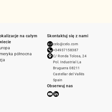
okalizacje na całym
Skontaktuj się z nami
wiecie
celo@celo.com
uropa
+34937158387
meryka północna
C/ Ronda Tolosa, 24
zja
Pol. Industrial La
Bruguera 08211
Castellar del Vallés
Spain
Obserwuj nas