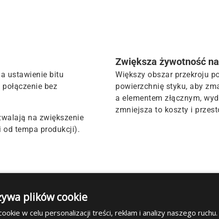
Zwiększa żywotność na
a ustawienie bitu
Większy obszar przekroju p
 połączenie bez
powierzchnię styku, aby z
a elementem złącznym, wydł
zmniejsza to koszty i przes
walają na zwiększenie
 od tempa produkcji).
owego
Prędkość uchwycenia
żywa plików cookie
nuje siły promieniowe, które
Pozwala na wyższe obroty, n
okie w celu personalizacji treści, reklam i analizy naszego ruch
o. Zapewnia to wyższe
aby zapewnić prawidłowe mo