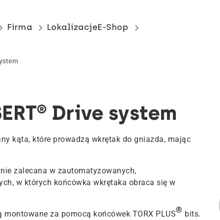
_arrow_right
keyboard_arrow_right
keyboard_arrow_right
Firma
Lokalizacje
E-Shop
ystem
ERT® Drive system
ny kąta, które prowadzą wkrętak do gniazda, mając
lnie zalecana w zautomatyzowanych,
ch, w których końcówka wkrętaka obraca się w
®
ą montowane za pomocą końcówek TORX PLUS
bits.