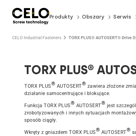
keyboard_arrow_right
keyboard_arrow_right
keyboard
Produkty
Obszary
Serwis
chevron_right
CELO Industrial Fasteners
TORX PLUS® AUTOSERT® Drive S
TORX PLUS® AUTOS
®
®
TORX PLUS
AUTOSERT
zawiera złożone zmia
działanie samocentrujące i blokujące.
®
®
Funkcja TORX PLUS
AUTOSERT
jest szczegó
zrobotyzowanych i innych sytuacjach montażowy
sposób ciągły.
®
®
Wkręty z gniazdem TORX PLUS
AUTOSERT
s