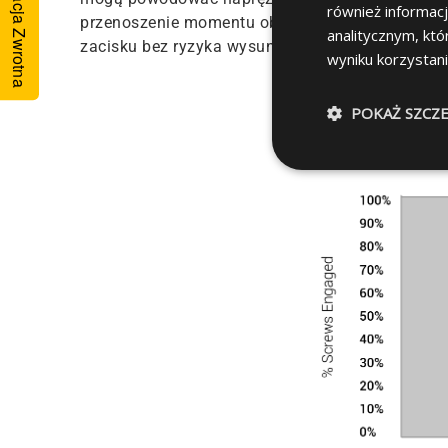
Informacja Zwrotna
również informac
przenoszenie momentu obrotowego i ostateczni
analitycznym, któ
zacisku bez ryzyka wysunięcia krzywki .
wyniku korzystani
POKAŻ SZCZ