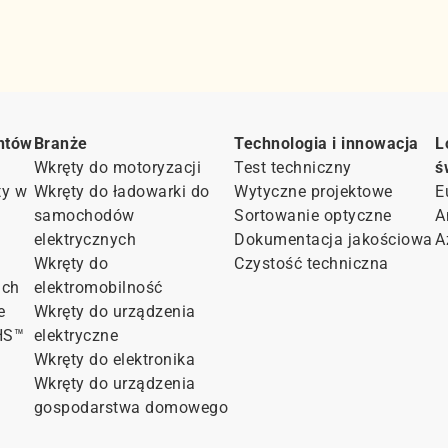
ntów
Branże
Technologia i innowacja
L
Wkręty do motoryzacji
Test techniczny
ś
ty w
Wkręty do ładowarki do
Wytyczne projektowe
E
samochodów
Sortowanie optyczne
A
elektrycznych
Dokumentacja jakościowa
A
Wkręty do
Czystość techniczna
ach
elektromobilność
e
Wkręty do urządzenia
HS™
elektryczne
Wkręty do elektronika
Wkręty do urządzenia
gospodarstwa domowego