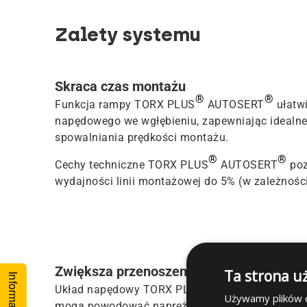
Zalety systemu
Skraca czas montażu
®
®
Funkcja rampy TORX PLUS
AUTOSERT
ułatwi
napędowego we wgłębieniu, zapewniając idealne
spowalniania prędkości montażu.
®
®
Cechy techniczne TORX PLUS
AUTOSERT
poz
wydajności linii montażowej do 5% (w zależności
Zwiększa przenoszenie momentu obrot
Ta strona u
®
®
Układ napędowy TORX PLUS
AUTOSERT
limi
Używamy plików co
mogą powodować naprężenia elementu złączneg