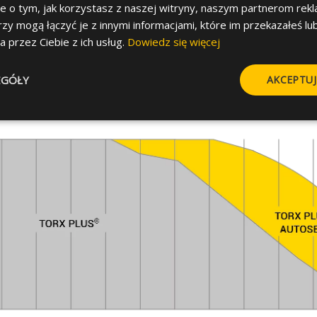
je o tym, jak korzystasz z naszej witryny, naszym partnerom re
e wymagane obciążenie
100% wkrętów z funkcją A
rzy mogą łączyć je z innymi informacjami, które im przekazałeś lu
®
końcówek TORX PLUS
Dri
a przez Ciebie z ich usług.
Dowiedz się więcej
EGÓŁY
AKCEPTUJ