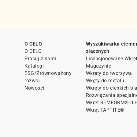
O CELO
Wyszukiwarka eleme
O CELO
złącznych
Pracuj z nami
Licencjonowane Wkrę
Katalogi
Magazynie
ESG/Zrównoważony
Wkręty do tworzywa
rozwój
Wkęty do metalu
Nowości
Wkręty do cieńkich bl
Rozwiązania specjaln
Wkręt REMFORM® II 
Wkręt TAPTITE®