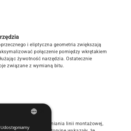
rzędzia
oprzecznego i eliptyczna geometria zwiększają
maksymalizować połączenie pomiędzy wkrętakiem
użając żywotność narzędzia. Ostatecznie
toje związane z wymianą bitu.
×
ie ma potrzeby spowalniania linii montażowej,
u. Udostępniamy
ENGLISH
cowanie. Testy laboratoryjne wykazały, że