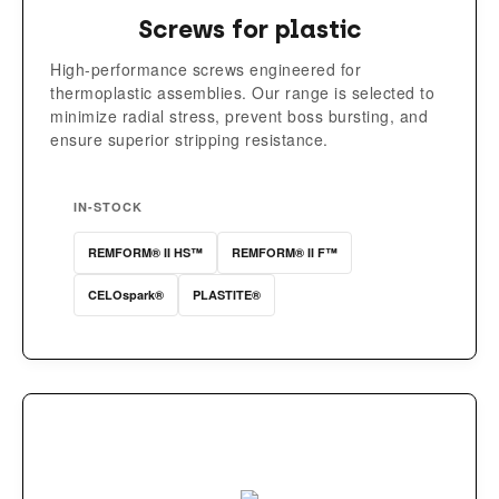
Screws for plastic
High-performance screws engineered for
thermoplastic assemblies. Our range is selected to
minimize radial stress, prevent boss bursting, and
ensure superior stripping resistance.
IN-STOCK
REMFORM® II HS™
REMFORM® II F™
CELOspark®
PLASTITE®