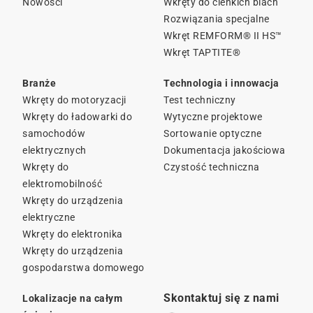
Nowości
Wkręty do cieńkich blach
Rozwiązania specjalne
Wkręt REMFORM® II HS™
Wkręt TAPTITE®
Branże
Technologia i innowacja
Wkręty do motoryzacji
Test techniczny
Wkręty do ładowarki do
Wytyczne projektowe
samochodów
Sortowanie optyczne
elektrycznych
Dokumentacja jakościowa
Wkręty do
Czystość techniczna
elektromobilność
Wkręty do urządzenia
elektryczne
Wkręty do elektronika
Wkręty do urządzenia
gospodarstwa domowego
Skontaktuj się z nami
Lokalizacje na całym