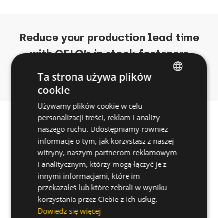
Reduce your production lead time
with CELO’s in stock fasteners
×
Get a quote now
Ta strona używa plików
cookie
ENGLISH
Używamy plików cookie w celu
SPANISH
personalizacji treści, reklam i analizy
FRENCH
naszego ruchu. Udostępniamy również
informacje o tym, jak korzystasz z naszej
GERMAN
witryny, naszym partnerom reklamowym
POLISH
i analitycznym, którzy mogą łączyć je z
innymi informacjami, które im
przekazałeś lub które zebrali w wyniku
korzystania przez Ciebie z ich usług.
Dowiedz się więcej