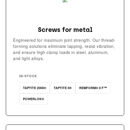
Screws for metal
Engineered for maximum joint strength. Our thread-
forming solutions eliminate tapping, resist vibration,
and ensure high clamp loads in steel, aluminum,
and light alloys.
IN-STOCK
TAPTITE 2000®
TAPTITE II®
REMFORM® II F™
POWERLOK®