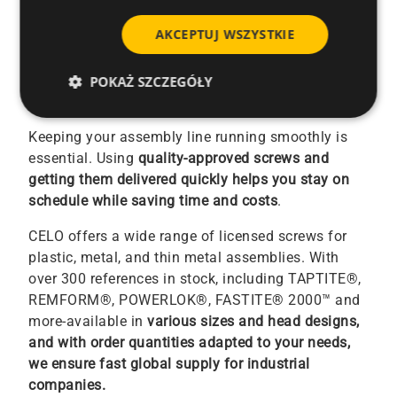
End-to-End Excellence:
AKCEPTUJ WSZYSTKIE
From Production to
POKAŻ SZCZEGÓŁY
Delivery
Keeping your assembly line running smoothly is
essential. Using
quality-approved screws and
getting them delivered quickly helps you stay on
schedule while saving time and costs
.
CELO offers a wide range of licensed screws for
plastic, metal, and thin metal assemblies. With
over 300 references in stock, including TAPTITE®,
REMFORM®, POWERLOK®, FASTITE® 2000™ and
more-available in
various sizes and head designs,
and with order quantities adapted to your needs,
we ensure fast global supply for industrial
companies.