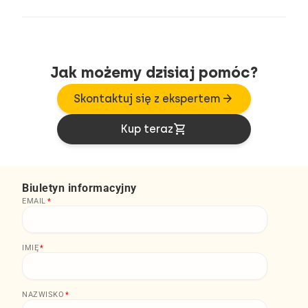
Jak możemy dzisiaj pomóc?
arrow_forward
Skontaktuj się z ekspertem
shopping_cart
Kup teraz
Biuletyn informacyjny
EMAIL
*
IMIĘ
*
NAZWISKO
*