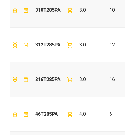
view_in_ar
unarchive
shopping_cart
310T285PA
3.0
10
view_in_ar
unarchive
shopping_cart
312T285PA
3.0
12
view_in_ar
unarchive
shopping_cart
316T285PA
3.0
16
view_in_ar
unarchive
shopping_cart
46T285PA
4.0
6