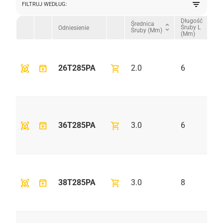
filter_list
FILTRUJ WEDŁUG:
Długość
Średnica
unfold_more
unfold_more
Śruby L
Odniesienie
Śruby (mm)
(mm)
view_in_ar
unarchive
shopping_cart
26T285PA
2.0
6
view_in_ar
unarchive
shopping_cart
36T285PA
3.0
6
view_in_ar
unarchive
shopping_cart
38T285PA
3.0
8