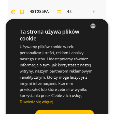
view_in_ar
unarchive
shopping_cart
48T285PA
4.0
8
×
Ta strona używa plików
cookie
ENGLISH
view_in_ar
unarchive
shopping_cart
410T285PA
4.0
10
Używamy plików cookie w celu
SPANISH
personalizacji treści, reklam i analizy
FRENCH
naszego ruchu. Udostępniamy również
informacje o tym, jak korzystasz z naszej
GERMAN
view_in_ar
unarchive
shopping_cart
412T285PA
4.0
12
witryny, naszym partnerom reklamowym
POLISH
i analitycznym, którzy mogą łączyć je z
innymi informacjami, które im
przekazałeś lub które zebrali w wyniku
korzystania przez Ciebie z ich usług.
view_in_ar
unarchive
shopping_cart
416T285PA
4.0
16
Dowiedz się więcej