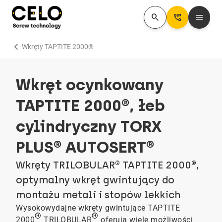
search
Perm_Phone_Msg
menu
chevron_right
Wkręty TAPTITE 2000®
Wkręt ocynkowany
TAPTITE 2000®, łeb
cylindryczny TORX
PLUS® AUTOSERT®
Wkręty TRILOBULAR® TAPTITE 2000®,
optymalny wkręt gwintujący do
montażu metali i stopów lekkich
Wysokowydajne wkręty gwintujące TAPTITE
®
®
2000
TRILOBULAR
oferują wiele możliwości