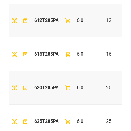
view_in_ar
unarchive
shopping_cart
612T285PA
6.0
12
view_in_ar
unarchive
shopping_cart
616T285PA
6.0
16
view_in_ar
unarchive
shopping_cart
620T285PA
6.0
20
view_in_ar
unarchive
shopping_cart
625T285PA
6.0
25