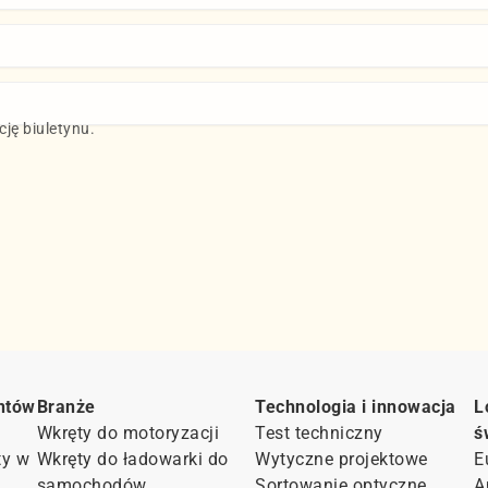
ję biuletynu.
ntów
Branże
Technologia i innowacja
L
Wkręty do motoryzacji
Test techniczny
ś
ty w
Wkręty do ładowarki do
Wytyczne projektowe
E
samochodów
Sortowanie optyczne
A