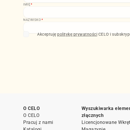
IMIĘ
*
NAZWISKO
*
Akceptuję
politykę prywatności
CELO i subskrypc
O CELO
Wyszukiwarka eleme
O CELO
złącznych
Pracuj z nami
Licencjonowane Wkrę
Katalogi
Magazynie