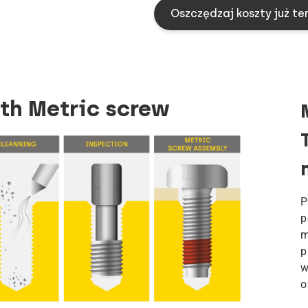
Oszczędzaj koszty już te
th Metric screw
P
p
m
p
w
o