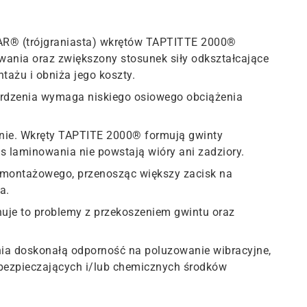
AR® (trójgraniasta) wkrętów TAPTITTE 2000®
ania oraz zwiększony stosunek siły odkształcające
tażu i obniża jego koszty.
 rdzenia wymaga niskiego osiowego obciążenia
nie. Wkręty TAPTITE 2000® formują gwinty
s laminowania nie powstają wióry ani zadziory.
montażowego, przenosząc większy zacisk na
a.
nuje to problemy z przekoszeniem gwintu oraz
a doskonałą odporność na poluzowanie wibracyjne,
bezpieczających i/lub chemicznych środków