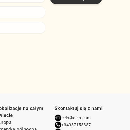
okalizacje na całym
Skontaktuj się z nami
wiecie
celo@celo.com
uropa
+34937158387
meryka północna