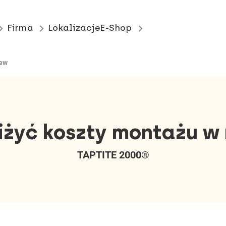
_arrow_right
keyboard_arrow_right
keyboard_arrow_right
Firma
Lokalizacje
E-Shop
rew
iżyć koszty montażu w
TAPTITE 2000®