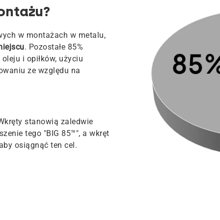
ontażu?
wych w montażach w metalu,
miejscu
. Pozostałe 85%
leju i opiłków, użyciu
owaniu ze względu na
 Wkręty stanowią zaledwie
zenie tego "BIG 85™", a wkręt
by osiągnąć ten cel.