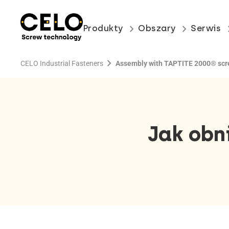
keyboard_arrow_right
keyboard_arrow_right
keyboard
Produkty
Obszary
Serwis
chevron_right
CELO Industrial Fasteners
Assembly with TAPTITE 2000® sc
Jak obn