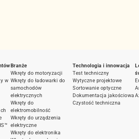
ntów
Branże
Technologia i innowacja
L
Wkręty do motoryzacji
Test techniczny
ś
ty w
Wkręty do ładowarki do
Wytyczne projektowe
E
samochodów
Sortowanie optyczne
A
elektrycznych
Dokumentacja jakościowa
A
Wkręty do
Czystość techniczna
ach
elektromobilność
e
Wkręty do urządzenia
HS™
elektryczne
Wkręty do elektronika