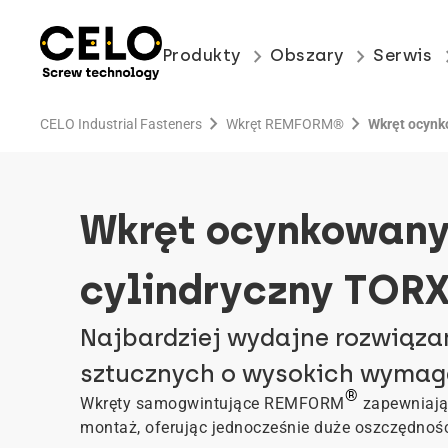
keyboard_arrow_right
keyboard_arrow_right
keyboard
Produkty
Obszary
Serwis
chevron_right
chevron_right
CELO Industrial Fasteners
Wkręt REMFORM®
Wkręt ocyn
Wkręt ocynkowany
cylindryczny TORX
Najbardziej wydajne rozwiąza
sztucznych o wysokich wyma
®
Wkręty samogwintujące REMFORM
zapewniają 
montaż, oferując jednocześnie duże oszczędnoś