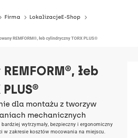
_arrow_right
keyboard_arrow_right
keyboard_arrow_right
Firma
Lokalizacje
E-Shop
kowany REMFORM®, łeb cylindryczny TORX PLUS®
 REMFORM®, łeb
 PLUS®
nie dla montażu z tworzyw
ganiach mechanicznych
bardziej wytrzymały, bezpieczny i ergonomiczny
ci w zakresie kosztów mocowania na miejscu.