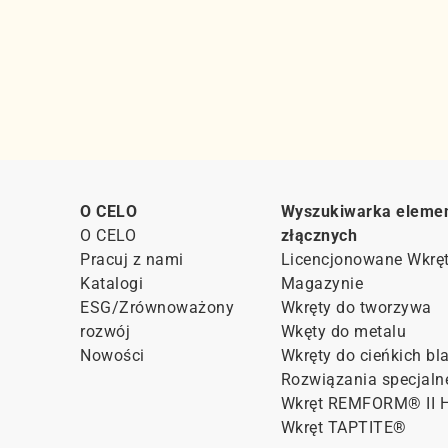
O CELO
Wyszukiwarka eleme
O CELO
złącznych
Pracuj z nami
Licencjonowane Wkrę
Katalogi
Magazynie
ESG/Zrównoważony
Wkręty do tworzywa
rozwój
Wkęty do metalu
Nowości
Wkręty do cieńkich bl
Rozwiązania specjaln
Wkręt REMFORM® II 
Wkręt TAPTITE®