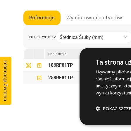
Referencje
Wymiarowanie otvorów
keyboard_arrow_down
Średnica Śruby (mm)
FILTRUJ WEDŁUG:
Średnica Śrub
Odniesienie
Ta strona u
Informacja Zwrotna
view_in_ar
unarchive
shopping_cart
186RF81TP
1.8
Używamy plików co
unarchive
258RF81TP
2.5
również informac
analitycznym, któ
wyniku korzystani
POKAŻ SZCZ