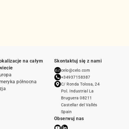
okalizacje na całym
Skontaktuj się z nami
wiecie
celo@celo.com
uropa
+34937158387
meryka północna
C/ Ronda Tolosa, 24
zja
Pol. Industrial La
Bruguera 08211
Castellar del Vallés
Spain
Obserwuj nas