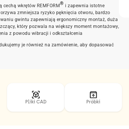
®
ówną cechą wkrętów REMFORM
i zapewnia istotne
worzywa zmniejsza ryzyko pęknięcia otworu, bardzo
owaniu gwintu zapewniają ergonomiczny montaż, duża
zczący, który pozwala na większy moment montażowy,
nia z powodu wibracji i odkształcenia
dukujemy je również na zamówienie, aby dopasować
view_in_ar
unarchive
Pliki CAD
Próbki