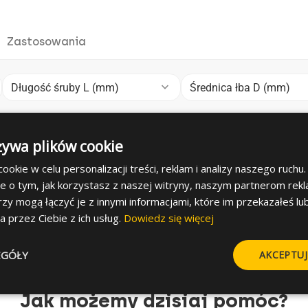
Zastosowania
keyboard_arrow_down
Długość śruby L (mm)
Średnica łba D (mm)
unfold_more
unfold_more
y (mm)
Długość Śruby L (mm)
Średnica Łba
żywa plików cookie
6
3.20
okie w celu personalizacji treści, reklam i analizy naszego ruch
8
4.20
je o tym, jak korzystasz z naszej witryny, naszym partnerom re
rzy mogą łączyć je z innymi informacjami, które im przekazałeś lu
a przez Ciebie z ich usług.
Dowiedz się więcej
EGÓŁY
AKCEPTUJ
Jak możemy dzisiaj pomóc?