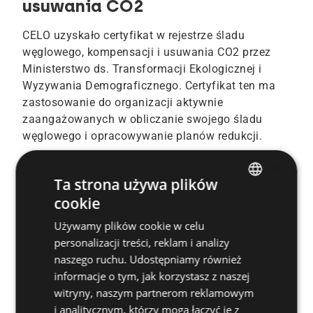
usuwania CO2
CELO uzyskało certyfikat w rejestrze śladu
węglowego, kompensacji i usuwania CO2 przez
Ministerstwo ds. Transformacji Ekologicznej i
Wyzywania Demograficznego. Certyfikat ten ma
zastosowanie do organizacji aktywnie
zaangażowanych w obliczanie swojego śladu
węglowego i opracowywanie planów redukcji.
×
Dowiedz się więcej
Ta strona używa plików
cookie
ENGLISH
Używamy plików cookie w celu
SPANISH
personalizacji treści, reklam i analizy
FRENCH
naszego ruchu. Udostępniamy również
informacje o tym, jak korzystasz z naszej
GERMAN
witryny, naszym partnerom reklamowym
POLISH
i analitycznym, którzy mogą łączyć je z