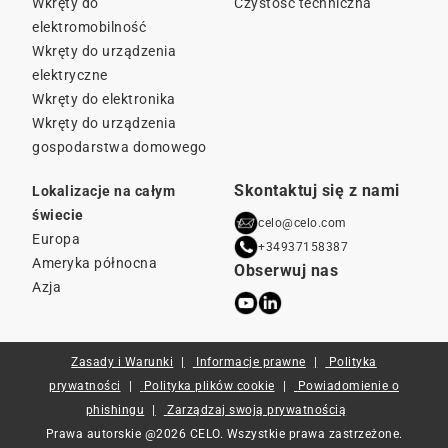
Wkręty do
Czystość techniczna
elektromobilność
Wkręty do urządzenia
elektryczne
Wkręty do elektronika
Wkręty do urządzenia
gospodarstwa domowego
Skontaktuj się z nami
Lokalizacje na całym
świecie
celo@celo.com
Europa
+34937158387
Ameryka północna
Obserwuj nas
Azja
Zasady i Warunki
Informacje prawne
Polityka
prywatności
Polityka plików cookie
Powiadomienie o
phishingu
Zarządzaj swoją prywatnością
Prawa autorskie @2026 CELO. Wszystkie prawa zastrzeżone.