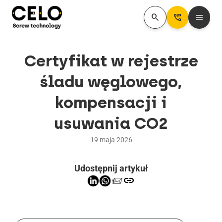
search
Perm_Phone_Msg
menu
Certyfikat w rejestrze
śladu węglowego,
kompensacji i
usuwania CO2
19 maja 2026
Udostępnij artykuł
link