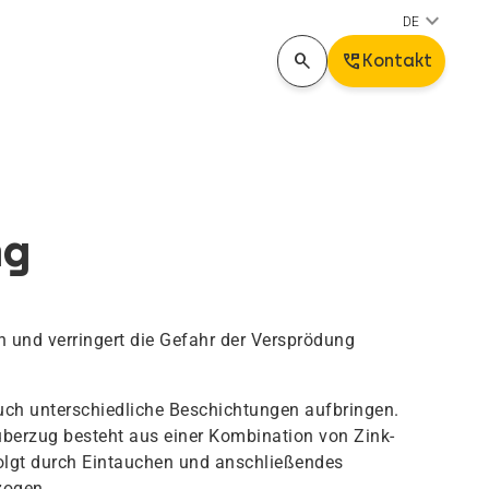
keyboard_arrow_down
DE
search
Perm_Phone_Msg
Kontakt
ng
n und verringert die Gefahr der Versprödung
uch unterschiedliche Beschichtungen aufbringen.
berzug besteht aus einer Kombination von Zink-
olgt durch Eintauchen und anschließendes
zogen.