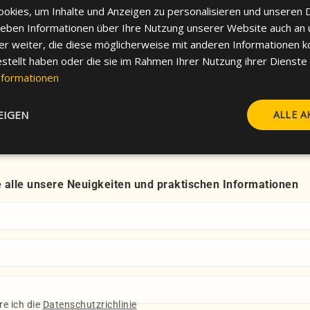
okies, um Inhalte und Anzeigen zu personalisieren und unseren 
 geben Informationen über Ihre Nutzung unserer Website auch an
tenteam steht bereit, um Sie zu 
er weiter, die diese möglicherweise mit anderen Informationen k
estellt haben oder die sie im Rahmen Ihrer Nutzung ihrer Dienst
Sprechen Sie uns an
nformationen
EIGEN
ALLE A
 alle unsere Neuigkeiten und praktischen Informationen
re ich die
Datenschutzrichlinie