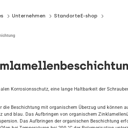
keyboard_arrow_right
keyboard_arrow_right
keyboard_arrow_right
es
Unternehmen
Standorte
E-shop
hichtung
umlamellenbeschichtu
alen Korrosionsschutz, eine lange Haltbarkeit der Schraube
für die Beschichtung mit organischem Überzug und können a
rz und blau. Das Aufbringen von organischem Zinklamellenü
spersion. Das Aufbringen der organischen Beschichtung erf
m Ofen bei Temperaturen bei 200 °C der Polymerisation unter