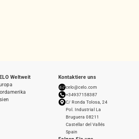
ELO Weltweit
Kontaktiere uns
uropa
celo@celo.com
ordamerika
+34937158387
sien
C/ Ronda Tolosa, 24
Pol. Industrial La
Bruguera 08211
Castellar del Vallés
Spain