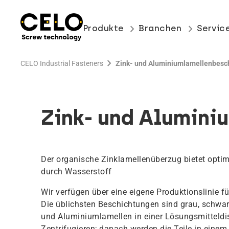
keyboard_arrow_right
keyboard_arrow_right
Produkte
Branchen
Servic
chevron_right
CELO Industrial Fasteners
Zink- und Aluminiumlamellenbesc
Zink- und Alumini
Der organische Zinklamellenüberzug bietet optim
durch Wasserstoff
Wir verfügen über eine eigene Produktionslinie 
Die üblichsten Beschichtungen sind grau, schwa
und Aluminiumlamellen in einer Lösungsmitteldi
Zentrifugieren; danach werden die Teile in eine