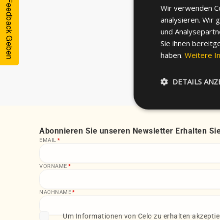
Feedback Geben
Wir verwenden Co
analysieren. Wir
Unser Exper
und Analysepartn
Sie ihnen bereitg
haben.
Weitere I
DETAILS ANZ
Abonnieren Sie unseren Newsletter Erhalten Sie
EMAIL
*
VORNAME
*
NACHNAME
*
Um Informationen von Celo zu erhalten akzeptie