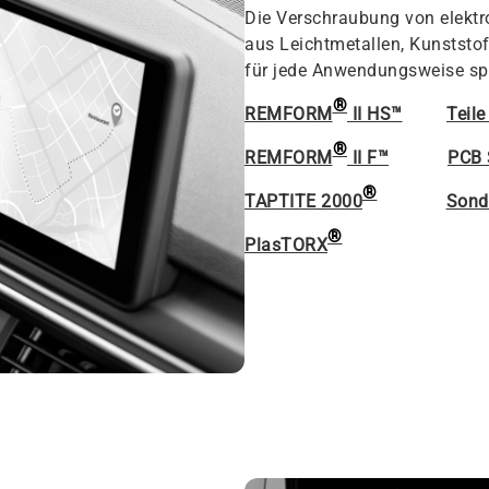
Die Verschraubung von elektr
aus Leichtmetallen, Kunststof
für jede Anwendungsweise sp
®
REMFORM
II HS™
Teile
®
REMFORM
II F™
PCB 
®
TAPTITE 2000
Sonde
®
PlasTORX