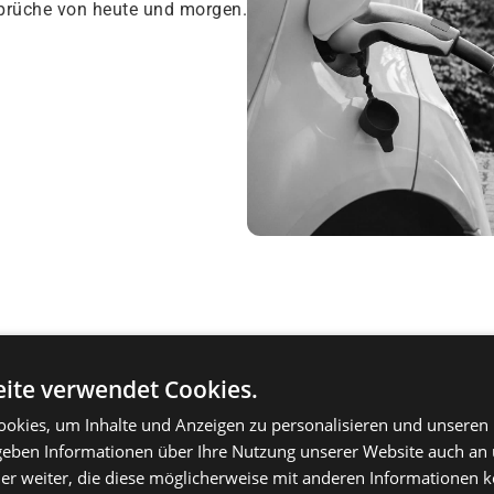
prüche von heute und morgen.
Shchtfeld
ite verwendet Cookies.
Die Vielfalt an Materialien u
okies, um Inhalte und Anzeigen zu personalisieren und unseren
Anwendungen bei den Spiegel
 geben Informationen über Ihre Nutzung unserer Website auch an
erfordert für jedes Projekt o
er weiter, die diese möglicherweise mit anderen Informationen k