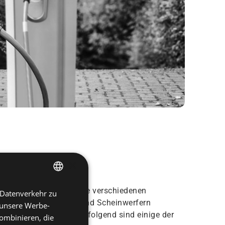
×
nd Spezifikationen für die verschiedenen
 Datenverkehr zu
ENGLISH
n, Scheibenwischern und Scheinwerfern
 unsere Werbe-
SPANISH
ptimierte Lösungen. Nachfolgend sind einige der
ombinieren, die