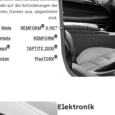
fekt auf die Anforderungen der
olen, Decken usw. abgestimmt
sind.
®
Niete
REMFORM
II HS™
®
rteile
REMFORM
®
®
ead
TAPTITE 2000
®
olzen
PlasTORX
Elektronik