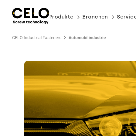
keyboard_arrow_right
keyboard_arrow_right
Produkte
Branchen
Servic
chevron_right
CELO Industrial Fasteners
Automobilindustrie