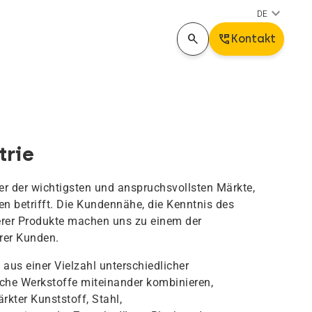
keyboard_arrow_down
DE
search
Perm_Phone_Msg
Kontakt
trie
ner der wichtigsten und anspruchsvollsten Märkte,
n betrifft. Die Kundennähe, die Kenntnis des
erer Produkte machen uns zu einem der
rer Kunden.
 aus einer Vielzahl unterschiedlicher
iche Werkstoffe miteinander kombinieren,
rkter Kunststoff, Stahl,