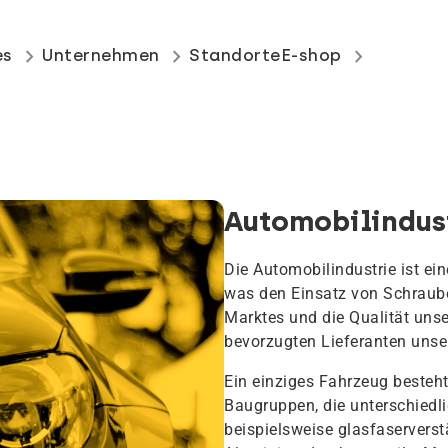
keyboard_arrow_right
keyboard_arrow_right
keyboard_arrow_right
es
Unternehmen
Standorte
E-shop
Automobilindus
Die Automobilindustrie ist ei
was den Einsatz von Schraube
Marktes und die Qualität uns
bevorzugten Lieferanten unse
Ein einziges Fahrzeug besteht
Baugruppen, die unterschiedl
beispielsweise glasfaserverstä