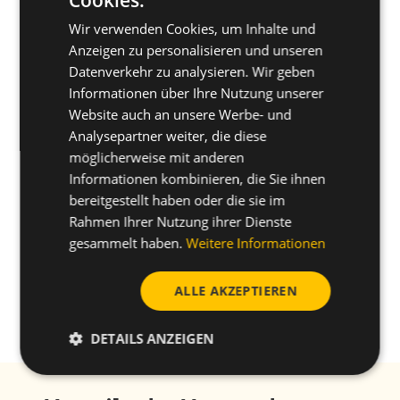
Cookies.
ENGLISH
und Wettbewerbsfähigkeit.
Wir verwenden Cookies, um Inhalte und
®
SPANISH
TAPTITE 2000
Gewindeformschrauben bieten
Anzeigen zu personalisieren und unseren
eine starke mechanische Verbindung und
FRENCH
Datenverkehr zu analysieren. Wir geben
gewährleisten die elektrische Leistung Ihres EV-
Informationen über Ihre Nutzung unserer
GERMAN
Ladegeräts bei gleichzeitiger Reduzierung der
Website auch an unsere Werbe- und
POLISH
Produktkosten und des Gewichts.
Analysepartner weiter, die diese
möglicherweise mit anderen
Informationen kombinieren, die Sie ihnen
bereitgestellt haben oder die sie im
Rahmen Ihrer Nutzung ihrer Dienste
gesammelt haben.
Weitere Informationen
ALLE AKZEPTIEREN
DETAILS ANZEIGEN