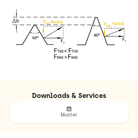
Downloads & Services
unarchive
Muster