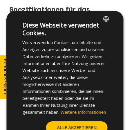
Spezifikationen für das
×
Schraubendesign
Diese Webseite verwendet
Cookies.
Zusätzlich zu den angegebenen Artikeln fertigen
ENGLISH
wir spezielle Schrauben nach Ihren Vorgaben. Für
Wir verwenden Cookies, um Inhalte und
SPANISH
eine bessere Funktionalität können die
Anzeigen zu personalisieren und unseren
TWINPLAST Schrauben auch mit unterschiedlicher
FRENCH
Datenverkehr zu analysieren. Wir geben
Kopf-, Antriebs-, Maß- und
Feedback Geben
Informationen über Ihre Nutzung unserer
GERMAN
Beschichtungsausführung hergestellt werden.
Website auch an unsere Werbe- und
POLISH
Analysepartner weiter, die diese
Darüber hinaus bieten wir eine große Auswahl an
möglicherweise mit anderen
TWINPLAST Schrauben auf Lager zur sofortigen
Informationen kombinieren, die Sie ihnen
Lieferung an.
bereitgestellt haben oder die sie im
Weitere Informationen zu den verfügbaren
Rahmen Ihrer Nutzung ihrer Dienste
Optionen erhalten Sie von unseren
gesammelt haben.
Weitere Informationen
Anwendungstechnikern.
ALLE AKZEPTIEREN