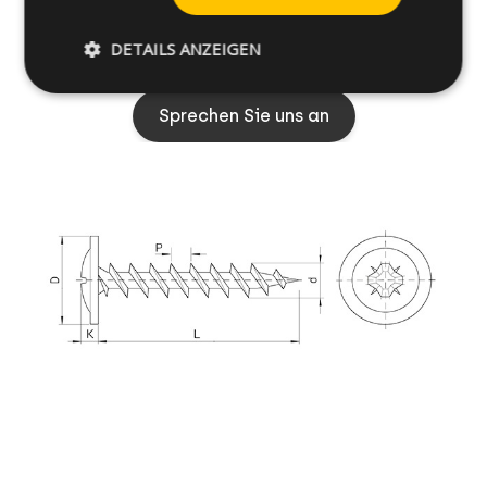
Unser Expertenteam steht bereit, um Sie zu
DETAILS ANZEIGEN
unterstützen
Sprechen Sie uns an