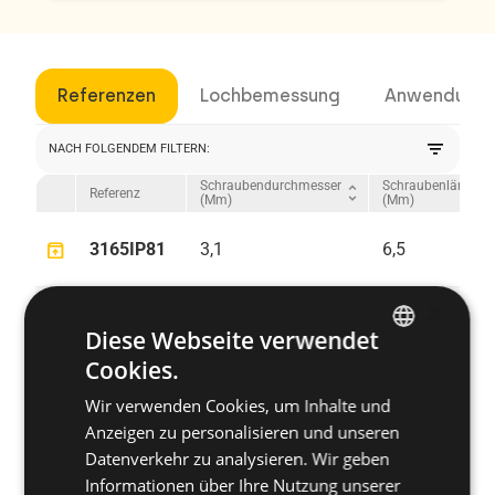
Referenzen
Lochbemessung
Anwendung
filter_list
NACH FOLGENDEM FILTERN:
Schraubendurchmesser
Schraubenlänge
unfold_more
unfold_
Referenz
(mm)
(mm)
unarchive
3165IP81
3,1
6,5
×
unarchive
318IP81
3,1
8
Diese Webseite verwendet
Cookies.
ENGLISH
unarchive
3195IP81
3,1
9,5
Wir verwenden Cookies, um Inhalte und
SPANISH
Anzeigen zu personalisieren und unseren
FRENCH
Datenverkehr zu analysieren. Wir geben
unarchive
3113IP81
3,1
13
Informationen über Ihre Nutzung unserer
GERMAN