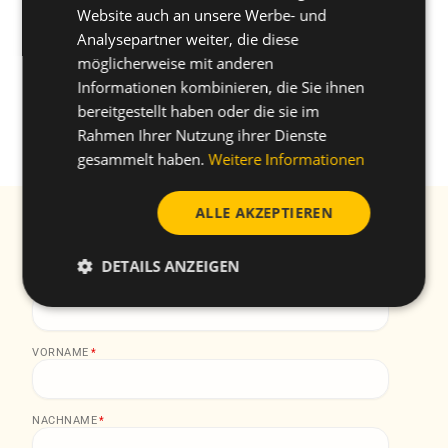
Website auch an unsere Werbe- und
POLISH
Analysepartner weiter, die diese
möglicherweise mit anderen
Informationen kombinieren, die Sie ihnen
Wie können wir Ihnen heute helfen?
bereitgestellt haben oder die sie im
arrow_forward
Experten kontaktieren
Rahmen Ihrer Nutzung ihrer Dienste
gesammelt haben.
Weitere Informationen
ALLE AKZEPTIEREN
Abonnieren Sie unseren Newsletter Erhalten Sie
alle unsere Neuigkeiten und praktischen
DETAILS ANZEIGEN
Informationen
EMAIL
*
VORNAME
*
NACHNAME
*