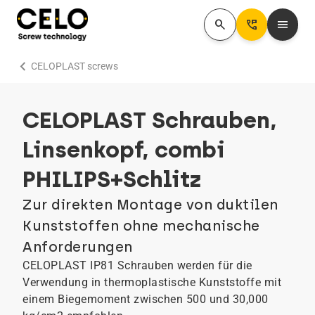
search
Perm_Phone_Msg
menu
chevron_right
CELOPLAST screws
CELOPLAST Schrauben,
Linsenkopf, combi
PHILIPS+Schlitz
Zur direkten Montage von duktilen
Kunststoffen ohne mechanische
Anforderungen
CELOPLAST IP81 Schrauben werden für die
Verwendung in thermoplastische Kunststoffe mit
einem Biegemoment zwischen 500 und 30,000