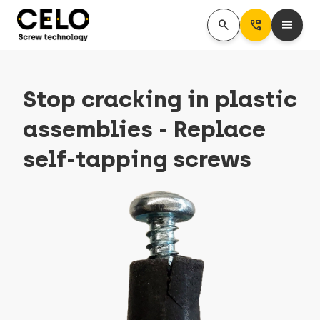
search
Perm_Phone_Msg
menu
Stop cracking in plastic
assemblies - Replace
self-tapping screws