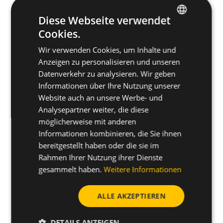
×
Diese Webseite verwendet
Cookies.
ENGLISH
Wir verwenden Cookies, um Inhalte und
SPANISH
Anzeigen zu personalisieren und unseren
FRENCH
Datenverkehr zu analysieren. Wir geben
Informationen über Ihre Nutzung unserer
GERMAN
Website auch an unsere Werbe- und
POLISH
Analysepartner weiter, die diese
Wie hilft Ihnen CELO beim
möglicherweise mit anderen
Informationen kombinieren, die Sie ihnen
gestalten des designs?
bereitgestellt haben oder die sie im
Rahmen Ihrer Nutzung ihrer Dienste
Pilotloch-Rechner
gesammelt haben.
Weitere Informationen
CELOs Werkzeug für die Auslegung von
Schraubenlöchern liefert die Lochgrößen von
ALLE AKZEPTIEREN
gewindeformenden Schrauben für Kunststoff.
Jetzt berechnen
DETAILS ANZEIGEN