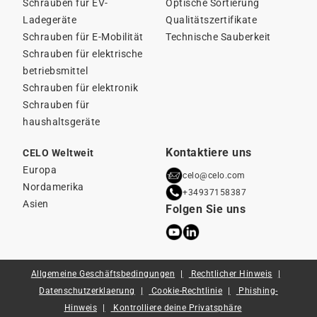
Schrauben für EV-
Optische Sortierung
Ladegeräte
Qualitätszertifikate
Schrauben für E-Mobilität
Technische Sauberkeit
Schrauben für elektrische
betriebsmittel
Schrauben für elektronik
Schrauben für
haushaltsgeräte
Kontaktiere uns
CELO Weltweit
Europa
celo@celo.com
Nordamerika
+34937158387
Asien
Folgen Sie uns
Allgemeine Geschäftsbedingungen
Rechtlicher Hinweis
Datenschutzerklaerung
Cookie-Rechtlinie
Phishing-
Hinweis
Kontrolliere deine Privatsphäre