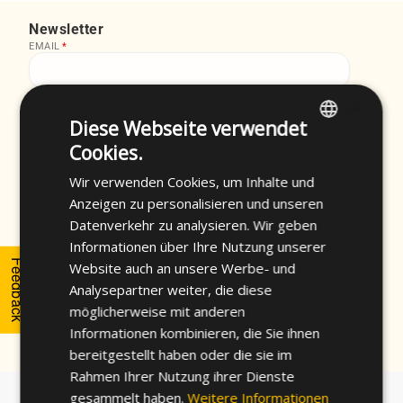
Newsletter
EMAIL
*
×
FIRST NAME
*
Diese Webseite verwendet
Cookies.
ENGLISH
LAST NAME
*
Wir verwenden Cookies, um Inhalte und
SPANISH
Anzeigen zu personalisieren und unseren
FRENCH
Datenverkehr zu analysieren. Wir geben
Informationen über Ihre Nutzung unserer
I accept the
privacy policy
of CELO and the
GERMAN
Feedback
subscription to the newsletter.
*
Website auch an unsere Werbe- und
POLISH
Analysepartner weiter, die diese
möglicherweise mit anderen
Informationen kombinieren, die Sie ihnen
bereitgestellt haben oder die sie im
Rahmen Ihrer Nutzung ihrer Dienste
gesammelt haben.
Weitere Informationen
About CELO
Fasteners Finder