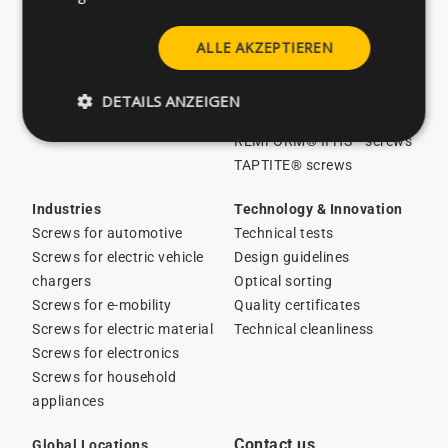
About CELO
Licensed screws in stock
Careers
Screws for plastics
ALLE AKZEPTIEREN
Catalogues
Screws for metal
ESG/Sustainability
Thin metal sheet screws
DETAILS ANZEIGEN
News
Special solutions
REMFORM® II HS™ screws
TAPTITE® screws
Industries
Technology & Innovation
Screws for automotive
Technical tests
Screws for electric vehicle
Design guidelines
chargers
Optical sorting
Screws for e-mobility
Quality certificates
Screws for electric material
Technical cleanliness
Screws for electronics
Screws for household
appliances
Contact us
Global Locations