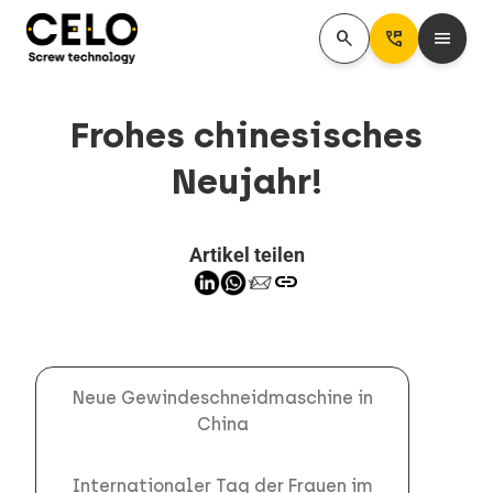
search
Perm_Phone_Msg
menu
Frohes chinesisches
Neujahr!
Artikel teilen
link
Neue Gewindeschneidmaschine in
China
Internationaler Tag der Frauen im