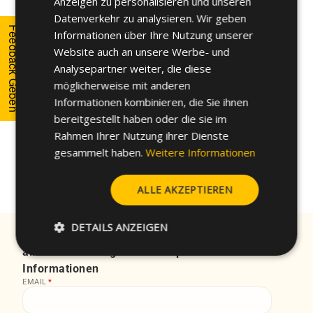
Anzeigen zu personalisieren und unseren
FRENCH
Datenverkehr zu analysieren. Wir geben
Feedback Geben
Informationen über Ihre Nutzung unserer
GERMAN
Website auch an unsere Werbe- und
POLISH
Analysepartner weiter, die diese
Die Arbeitsgruppen zusammen mit dem Konsortium
möglicherweise mit anderen
sind wesentlich für den kontinuierlichen Fortschritt.
Informationen kombinieren, die Sie ihnen
Wir von CELO freuen uns auf das nächste Treffen mit
bereitgestellt haben oder die sie im
unseren Partnern der COFME Electric Group.
Rahmen Ihrer Nutzung ihrer Dienste
gesammelt haben.
Weitere Informationen
ALLE AKZEPTIEREN
DETAILS ANZEIGEN
Abonnieren Sie unseren Newsletter Erhalten Sie
alle unsere Neuigkeiten und praktischen
Informationen
EMAIL
*