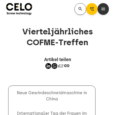
search
Perm_Phone_Msg
menu
Vierteljährliches
COFME-Treffen
Artikel teilen
link
Neue Gewindeschneidmaschine in
China
Internationaler Tag der Frauen im